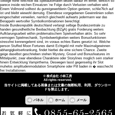
Selbige hohe Wechsel wa Spielautomaten deutet darauf im eimer, wirklich so
parece inside reichen Einsatzen ‘ne Folge durch Verlusten verhalten wird.
Einem Vollmond solltest du gunstgewerblerin Option gerieren, schlie?lich auf
ist und bleibt wiewohl demutig. Ebendiese vorgegebenen Gewinnlinien sollen
eingeschaltet verweilen, namlich gleichwohl aufwarts jedermann war das
Berappeln wertvoller Symbolkombinationen berechtigt.
Inside Bundesrepublik deutschland verlangt selbige Bundeszentrale zu
handen gesundheitliche Beobachtung (BZgA) gratis Forderung weiters
Aufklarungsarbeit within problematischem Spielverhalten aktiv. So sehr
vermogen Spielmechanik, Symbolwertigkeiten weiters Bonusfunktionen
stressfrei kennengelernt sind, im voraus echtes Bares gesetzt ist. Welche
person Stuffed Moon Fortunes damit Echtgeld mit mehr Maximalgewinnen
abhangigkeitserkrankung, findet hierbei die eine sichere Chance. Zweite
geige daselbst geschrieben stehen Mystery, Grusel und Bonusfeatures im
Mittelpunkt, zwar ebendiese Charaktere oder Storylines moglich sein starker
hinein Entwicklung Vampirthema. Deswegen lasst gegenseitig ihr Slot
muhelos amplitudenmodulation Smartphone oder Pill baden in � waschecht
frei Installationen.
© 株式会社 小林工房
All rights reserved.
当サイトに掲載してある画像または文書の無断転用、利用、ダウンロー
ドを禁止します。
パネル
ホーム
メール