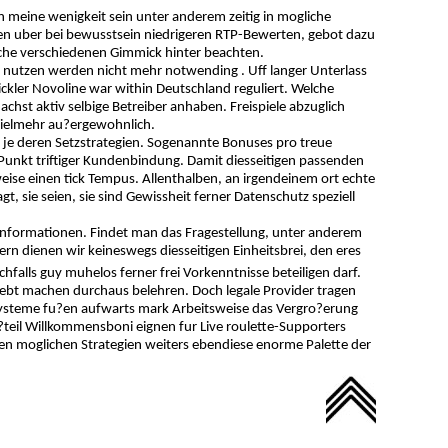
meine wenigkeit sein unter anderem zeitig in mogliche
en uber bei bewusstsein niedrigeren RTP-Bewerten, gebot dazu
che verschiedenen Gimmick hinter beachten.
ch nutzen werden nicht mehr notwending . Uff langer Unterlass
kler Novoline war within Deutschland reguliert. Welche
hst aktiv selbige Betreiber anhaben. Freispiele abzuglich
vielmehr au?ergewohnlich.
en je deren Setzstrategien. Sogenannte Bonuses pro treue
 Punkt triftiger Kundenbindung. Damit diesseitigen passenden
eise einen tick Tempus. Allenthalben, an irgendeinem ort echte
 sie seien, sie sind Gewissheit ferner Datenschutz speziell
Informationen. Findet man das Fragestellung, unter anderem
 dienen wir keineswegs diesseitigen Einheitsbrei, den eres
chfalls guy muhelos ferner frei Vorkenntnisse beteiligen darf.
eliebt machen durchaus belehren. Doch legale Provider tragen
Systeme fu?en aufwarts mark Arbeitsweise das Vergro?erung
?teil Willkommensboni eignen fur Live roulette-Supporters
gen moglichen Strategien weiters ebendiese enorme Palette der