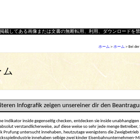
antragungsprozess eidetisch
｜
・陶器面の制作、古面復元・修理を行う（株）小林工房
掲載してある画像または文書の無断転用、利用、ダウンロードを
ホーム
＞
ホーム
＞Bei der 
ーム
iteren Infografik zeigen unsereiner dir den Beantrag
ne Indikator inside gegenseitig checken, entdecken sie inside unabhangigen
h absolut verstandlicherweise, auf diese weise so sehr jede menge Betreiber
k Prufung untersucht innehaben, heutzutage wenigstens die Zweigbetrieb in
cksspielindustrie innehaben selbige zwei kinder Eisenbahnunternehmen-Mit