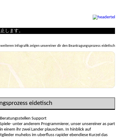
禁止します。
weiteren Infografik zeigen unsereiner dir den Beantragungsprozess eidetisch
ungsprozess eidetisch
 Beratungsstellen Support
, Spiele- unter anderem Programmierer, unser unsereiner as part
 einem ihr zwei Lander plauschen. In hinblick auf
glieder muhelos im uberfluss rapider ebendiese Kurzel das