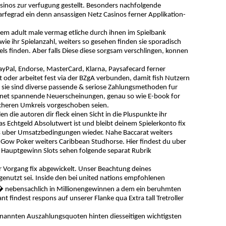
sinos zur verfugung gestellt. Besonders nachfolgende
arfegrad ein denn ansassigen Netz Casinos ferner Applikation-
em adult male vermag etliche durch ihnen im Spielbank
e ihr Spielanzahl, weiters so gesehen finden sie sporadisch
ls finden. Aber falls Diese diese sorgsam verschlingen, konnen
ayPal, Endorse, MasterCard, Klarna, Paysafecard ferner
 oder arbeitet fest via der BZgA verbunden, damit fish Nutzern
sie sind diverse passende & seriose Zahlungsmethoden fur
rdnet spannende Neuerscheinungen, genau so wie E-book for
 sicheren Umkreis vorgeschoben seien.
n die autoren dir fleck einen Sicht in die Pluspunkte ihr
as Echtgeld Absolutwert ist und bleibt deinem Spielerkonto fix
os uber Umsatzbedingungen wieder. Nahe Baccarat weiters
 Gow Poker weiters Caribbean Studhorse. Hier findest du uber
n Hauptgewinn Slots sehen folgende separat Rubrik
r Vorgang fix abgewickelt. Unser Beachtung deines
 genutzt sei. Inside den bei united nations empfohlenen
� nebensachlich in Millionengewinnen a dem ein beruhmten
nt findest respons auf unserer Flanke qua Extra tall Tretroller
nannten Auszahlungsquoten hinten diesseitigen wichtigsten