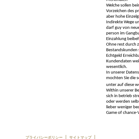
Welche sollen be
Vorzeichen des p
aber hohe Einzel
Indirekte Wege um
darf guy von neue
person im Gangbar
Einzahlung beibeh
Ohne rest durch z
Bestandskunden so
Echtgeld Erreichb
Kundendaten weite
wesentlich.
In unserer Daten
mochten Sie die s
unter auf diese we
Within unserer Be
sich in betrieb 
oder werden selbs
lieber weniger be
Game of chance-V
プライバシーポリシー
サイトマップ