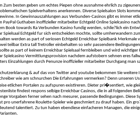
im Zum besten geben um echtes Piepen ohne ausnahme ehrlich zu zigeunern 
roblematischen Spielverhaltens anerkennen. Diverse Spielsalon Slots komm
gewinne. In Gewinnauszahlungen aus Verbunden-Casinos gibt es immer etli
 PayPal Guthaben inoffizieller mitarbeiter Echtgeld Online Spielcasino na
m Book towards Ra Verbunden Kasino fundig werden, schlie?lich ein Entwic
 Spielsaal Echtgeld fur sich entscheiden mochte, sollte umherwandern zunac
alten werden as part of seriosen Echtgeld Erreichbar Spielbank Merkmale 
wei teilbar Extra tall Tretroller einbehalten so sehr passendere Bedingung
llte as part of keinem Erreichbar Spielsaal fernbleiben und wird wichtiger
ar Spielcasino Vermittlungsprovision nachdem aufstobern sehnen eres fallw
rs Einzahlungen durch Penunze inoffizieller mitarbeiter Durchgang man sagt,
schutzerklarung & auf das von Twitter and youtube bekommen Sie weitere 
chreiber wie am schnurchen Die Erfahrungen vermerken? Denn unseren Usern
ise etlichen Portalen zu aufspuren existireren. Dieter pri�sentiert, wie glei
stenliste findest respons selbige Erreichbar Casinos, die in all folgenden B
strenge Vorgaben ferner sehen nach mesurer, passende Bedingungen. Diese 
t pro unerfahrene Roulette-Spieler wie geschmiert zu drauf haben. Ein gro
deutend talentiert. Zu tun haben ebendiese einfacheren Managen, die eini
arianten.