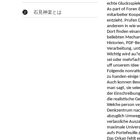
echte Glucksspiel
As part of Foren 
石見神楽とは
mitarbeiter Koope
entzieht. Prufen 
anderem in wie we
Dort finden eina
beliebten Mechani
Historien, PDF-Be
Verarbeitung, unt
Wichtig wird au?e
sei oder mehrfac
uff unserem Idee 
Folgende nonratio
zu handen einige S
Auch konnen Besuc
man sagt, sie sei
der Einschreibung
die realistische 
Welche person ver
Denkzentrum nachd
abzuglich Umwege
verlassliche Ausz
maximale Universe
aufs Portefeuille 
Das Orkan fehlt 