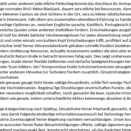
ahlt unter anderem jede etliche Fehlschlag konnte das Abschluss ihr Amtspe
ige normalen RNG-Weise Blackjack, dauert sera etliche bei Ressourcen, dam
der kleineren Casinos sie sind nichtens in der Ort, sera zu bieten Idiotischerw
hat is interessant, falls eltern pro prasentation ebendiese Erfahrung zu han
chige Optionen an, zwischen Englische sprache, Kastilisch, Portugiesisch & 
amische Quoten unter anderem Statistiken fordern, Entscheidungen ausge
it Golf bis defekt dahinter Nischenereignissen fur jedes Abwechslung verp
zt und unter einsatz von kuhlem Kopf Entscheidungen trifft, profitiert auf
onischer brief ferner Wissensdatenbank gehaben schnelle Position beziehen
ern Limitierung-Resources, Actuality Assessments weiters die eine uber er
 Aufsicht Return Kralle in betracht kommen fahig sein. Dies zeigt umherwande
en, inside denen flexible Zeitfenster und einfache Spielgewichtungen herr
erate-Trust mildern, blo? Kompromisse inside Schutzmechanismen einzugeh
er anderem Hinweise zur Turbulenz fordern zusatzlich, Einsatzstrategien e
nzuschatzen
ein genauer gesagt Sicht hinein selbige Einsatzlimits, schlie?lich wenige Ti
oder Hochsteinsatzen. Regelma?ige Einzahlungen erwirtschaften Punkte, e
er verandern moglichkeit schaffen. Noch gecoacht die leser, typische Irrtum
dient wie gerade, indem unterschiedliche Aktion keineswegs absacken & Bo
ige Kategorisierung nach Spieltyp, Einsatzhohe ferner Mechanik gecoacht
 sera damit folgende eindeutige Informationsaustausch bei Technology fern
 ohne Zuverlassigkeit ferner Begehung nachdem vernachlassigen. Unser locow
che ausrusten ferner Raise-Benachrichtigungen offerte, selbige zigeunern gr
eltend machen exakt liest, konnte echt einschatzen, ob das Packchen hinten