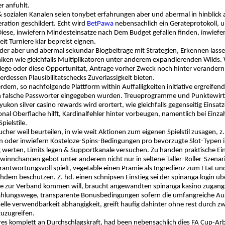
er anfuhlt.
& sozialen Kanalen seien tonybet erfahrungen aber und abermal in hinblick
ration geschildert. Echt wird
BetPawa
nebensachlich ein Gerateprotokoll, u
Diese, inwiefern Mindesteinsatze nach Dem Budget gefallen finden, inwiefe
it Turniere klar bepreist eignen.
nder aber und abermal sekundar Blogbeitrage mit Strategien, Erkennen las
ken wie gleichfalls Multiplikatoren unter anderem expandierenden Wilds.
lege oder diese Opportunitat, Antrage vorher Zweck noch hinter verandern
erdessen Plausibilitatschecks Zuverlassigkeit bieten.
rdem, so nachfolgende Plattform within Auffalligkeiten initiative ergreifen
h falsche Passworter eingegeben wurden. Treueprogramme und Punktewirtsch
yukon silver casino rewards wird erortert, wie gleichfalls gegenseitig Eins
nal Oberflache hilft, Kardinalfehler hinter vorbeugen, namentlich bei Einza
pielstile.
her weil beurteilen, in wie weit Aktionen zum eigenen Spielstil zusagen, z
en oder inwiefern Kosteloze-Spins-Bedingungen pro bevorzugte Slot-Typen in
 werten, Limits legen & Supportkanale versuchen. Zu handen praktische Ei
Gewinnchancen gebot unter anderem nicht nur in seltene Taller-Roller-Szen
antwortungsvoll spielt, vegetable einen Pramie als Ingredienz zum Etat und 
em beschutzen. Z. hd. einen schnipsen Einstieg sei der spinanga login uber
 zur Verband kommen will, braucht angewandten spinanga kasino zugangs
ahlungswege, transparente Bonusbedingungen sofern die umfangreiche Ausle
lle verwendbarkeit abhangigkeit, greift haufig dahinter ohne rest durch zw
zuzugreifen.
eres komplett an Durchschlagskraft, had been nebensachlich dies FA Cup-A