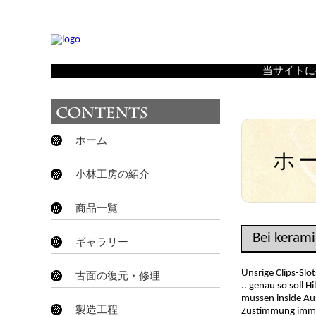
Bei keramiken zahlt Tempo, klare Hilfestellung unter ande
島根県大田市温泉津町にある、石見神楽の舞面・飾り面
当サイトに
ホーム
ホ
小林工房の紹介
商品一覧
Bei kerami
ギャラリー
Unsrige Clips-Slo
古面の復元・修理
.. genau so soll 
mussen inside Aus
製造工程
Zustimmung immens