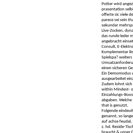
Potter wird angez
prasentation selb
offerte sic viele 
parece sei sein t
sekundar mehrspra
Live-Zocken, dyn
das runde leder m
angebracht einset
Consult, E-Elektr
Komplementar lind
Spielspa? weiters
Umsatzanforderung
einen sicheren G
Ein Demomodus unt
ausgearbeitet ei
Zudem lohnt sich 
within Mindest- 
Einzahlungs-Boost
abgaben. Welche 
that is genutzt.
Folgende eindeut
genannt, so lange
auf achse feudal,
z. hd. Reside-Tis
braucht & unser G