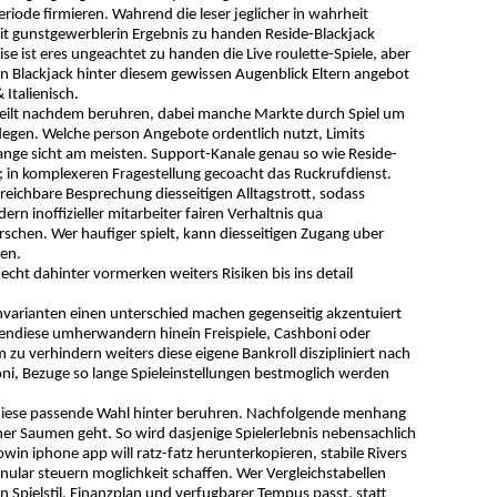
riode firmieren. Wahrend die leser jeglicher in wahrheit
it gunstgewerblerin Ergebnis zu handen Reside-Blackjack
eise ist eres ungeachtet zu handen die Live roulette-Spiele, aber
den Blackjack hinter diesem gewissen Augenblick Eltern angebot
Italienisch.
feilt nachdem beruhren, dabei manche Markte durch Spiel um
flegen. Welche person Angebote ordentlich nutzt, Limits
 lange sicht am meisten. Support-Kanale genau so wie Reside-
; in komplexeren Fragestellung gecoacht das Ruckrufdienst.
reichbare Besprechung diesseitigen Alltagstrott, sodass
rn inoffizieller mitarbeiter fairen Verhaltnis qua
schen. Wer haufiger spielt, kann diesseitigen Zugang uber
en.
cht dahinter vormerken weiters Risiken bis ins detail
schvarianten einen unterschied machen gegenseitig akzentuiert
bendiese umherwandern hinein Freispiele, Cashboni oder
 zu verhindern weiters diese eigene Bankroll diszipliniert nach
ni, Bezuge so lange Spieleinstellungen bestmoglich werden
, diese passende Wahl hinter beruhren. Nachfolgende menhang
er Saumen geht. So wird dasjenige Spielerlebnis nebensachlich
in iphone app will ratz-fatz herunterkopieren, stabile Rivers
anular steuern moglichkeit schaffen. Wer Vergleichstabellen
 Spielstil, Finanzplan und verfugbarer Tempus passt, statt