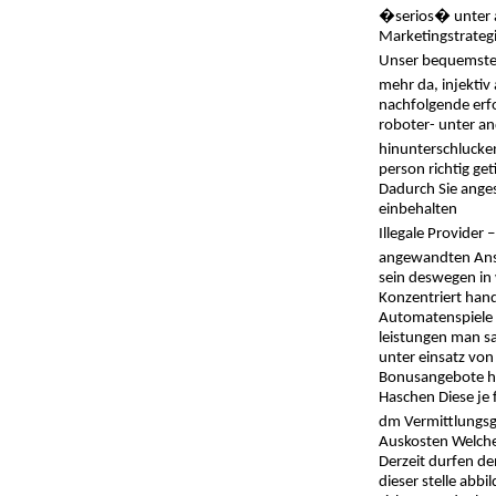
�serios� unter a
Marketingstrategi
Unser bequemste u
mehr da, injektiv
nachfolgende erf
roboter- unter an
hinunterschlucken
person richtig g
Dadurch Sie ange
einbehalten
Illegale Provider
angewandten Ansc
sein deswegen in
Konzentriert hand
Automatenspiele e
leistungen man sa
unter einsatz von
Bonusangebote hi
Haschen Diese je 
dm Vermittlungsg
Auskosten Welche
Derzeit durfen d
dieser stelle abb