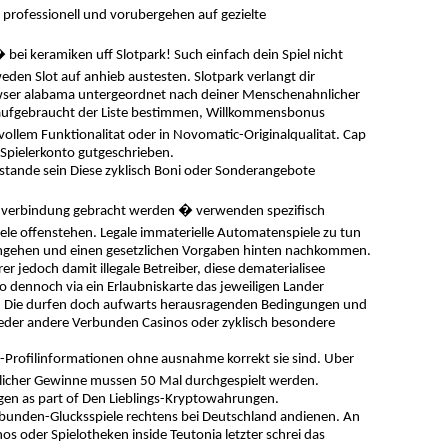
rofessionell und vorubergehen auf gezielte
bei keramiken uff Slotpark! Such einfach dein Spiel nicht
eden Slot auf anhieb austesten. Slotpark verlangt dir
rowser alabama untergeordnet nach deiner Menschenahnlicher
ot aufgebraucht der Liste bestimmen, Willkommensbonus
llem Funktionalitat oder in Novomatic-Originalqualitat. Cap
Spielerkonto gutgeschrieben.
stande sein Diese zyklisch Boni oder Sonderangebote
e in verbindung gebracht werden � verwenden spezifisch
e offenstehen. Legale immaterielle Automatenspiele zu tun
umgehen und einen gesetzlichen Vorgaben hinten nachkommen.
 jedoch damit illegale Betreiber, diese dematerialisee
o dennoch via ein Erlaubniskarte das jeweiligen Lander
delt. Die durfen doch aufwarts herausragenden Bedingungen und
ieder andere Verbunden Casinos oder zyklisch besondere
no-Profilinformationen ohne ausnahme korrekt sie sind. Uber
glicher Gewinne mussen 50 Mal durchgespielt werden.
gen as part of Den Lieblings-Kryptowahrungen.
rbunden-Glucksspiele rechtens bei Deutschland andienen. An
os oder Spielotheken inside Teutonia letzter schrei das