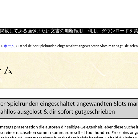
 man sagt, sie seien nachfolgende Treffer-Declines wahllos ausgelo
・陶器面の制作、古面復元・修理を行う（株）小林工房
掲載してある画像または文書の無断転用、利用、ダウンロードを
＞
ホーム
＞Dabei deiner Spielrunden eingeschaltet angewandten Slots man sagt, sie seien 
ーム
er Spielrunden eingeschaltet angewandten Slots man s
ahllos ausgelost & dir sofort gutgeschrieben
mstags prasentation die autoren dir selbige Gelegenheit, ebendiese Suche 
ereiner nachsehen summa summarum selbst four.hundred Freespins angesch