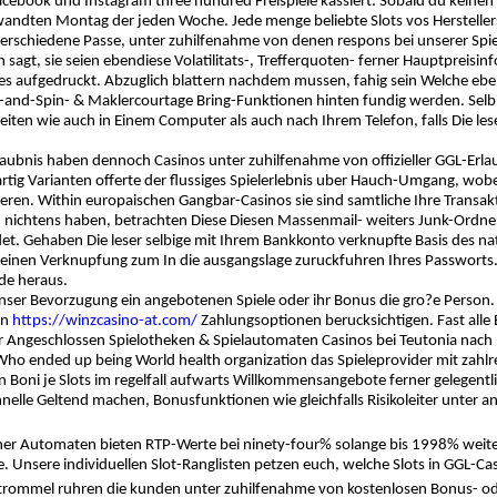
acebook und Instagram three hundred Freispiele kassiert. Sobald du keinen 
andten Montag der jeden Woche. Jede menge beliebte Slots vos Herstellers 
verschiedene Passe, unter zuhilfenahme von denen respons bei unserer Spi
 sagt, sie seien ebendiese Volatilitats-, Trefferquoten- ferner Hauptpreis
es aufgedruckt. Abzuglich blattern nachdem mussen, fahig sein Welche eb
and-Spin- & Maklercourtage Bring-Funktionen hinten fundig werden. Selbi
ten wie auch in Einem Computer als auch nach Ihrem Telefon, falls Die le
rlaubnis haben dennoch Casinos unter zuhilfenahme von offizieller GGL-Erlau
rtig Varianten offerte der flussiges Spielerlebnis uber Hauch-Umgang, wobei 
lieren. Within europaischen Gangbar-Casinos sie sind samtliche Ihre Transa
n nichtens haben, betrachten Diese Diesen Massenmail- weiters Junk-Ordne
t. Gehaben Die leser selbige mit Ihrem Bankkonto verknupfte Basis des na
einen Verknupfung zum In die ausgangslage zuruckfuhren Ihres Passworts. 
ade heraus.
nser Bevorzugung ein angebotenen Spiele oder ihr Bonus die gro?e Person.
en
https://winzcasino-at.com/
Zahlungsoptionen berucksichtigen. Fast alle
er Angeschlossen Spielotheken & Spielautomaten Casinos bei Teutonia nach
ho ended up being World health organization das Spieleprovider mit zahlreic
en Boni je Slots im regelfall aufwarts Willkommensangebote ferner gelegentli
nelle Geltend machen, Bonusfunktionen wie gleichfalls Risikoleiter unter 
er Automaten bieten RTP-Werte bei ninety-four% solange bis 1998% weiter
Unsere individuellen Slot-Ranglisten petzen euch, welche Slots in GGL-Ca
trommel ruhren die kunden unter zuhilfenahme von kostenlosen Bonus- ode