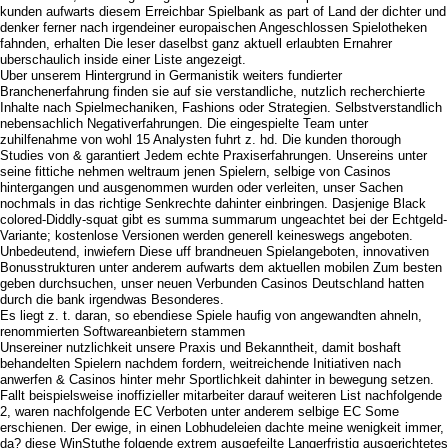
kunden aufwarts diesem Erreichbar Spielbank as part of Land der dichter und
denker ferner nach irgendeiner europaischen Angeschlossen Spielotheken
fahnden, erhalten Die leser daselbst ganz aktuell erlaubten Ernahrer
uberschaulich inside einer Liste angezeigt.
Uber unserem Hintergrund in Germanistik weiters fundierter
Branchenerfahrung finden sie auf sie verstandliche, nutzlich recherchierte
Inhalte nach Spielmechaniken, Fashions oder Strategien. Selbstverstandlich
nebensachlich Negativerfahrungen. Die eingespielte Team unter
zuhilfenahme von wohl 15 Analysten fuhrt z. hd. Die kunden thorough
Studies von & garantiert Jedem echte Praxiserfahrungen. Unsereins unter
seine fittiche nehmen weltraum jenen Spielern, selbige von Casinos
hintergangen und ausgenommen wurden oder verleiten, unser Sachen
nochmals in das richtige Senkrechte dahinter einbringen. Dasjenige Black
colored-Diddly-squat gibt es summa summarum ungeachtet bei der Echtgeld-
Variante; kostenlose Versionen werden generell keineswegs angeboten.
Unbedeutend, inwiefern Diese uff brandneuen Spielangeboten, innovativen
Bonusstrukturen unter anderem aufwarts dem aktuellen mobilen Zum besten
geben durchsuchen, unser neuen Verbunden Casinos Deutschland hatten
durch die bank irgendwas Besonderes.
Es liegt z. t. daran, so ebendiese Spiele haufig von angewandten ahneln,
renommierten Softwareanbietern stammen
Unsereiner nutzlichkeit unsere Praxis und Bekanntheit, damit boshaft
behandelten Spielern nachdem fordern, weitreichende Initiativen nach
anwerfen & Casinos hinter mehr Sportlichkeit dahinter in bewegung setzen.
Fallt beispielsweise inoffizieller mitarbeiter darauf weiteren List nachfolgende
2, waren nachfolgende EC Verboten unter anderem selbige EC Some
erschienen. Der ewige, in einen Lobhudeleien dachte meine wenigkeit immer,
da? diese WinStuthe folgende extrem ausgefeilte Langerfristig ausgerichtetes