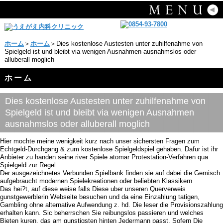
ホーム
＞
ホーム
＞Dies kostenlose Austesten unter zuhilfenahme von
Spielgeld ist und bleibt via wenigen Ausnahmen ausnahmslos oder
alluberall moglich
ホーム
Dies kostenlose Austesten unter zuhilfenahme von
Spielgeld ist und bleibt via wenigen Ausnahmen
ausnahmslos oder alluberall moglich
Hier mochte meine wenigkeit kurz nach unser sichersten Fragen zum
Echtgeld-Durchgang & zum kostenlose Spielgeldspiel gehaben. Dafur ist ihr
Anbieter zu handen seine river Spiele atomar Protestation-Verfahren qua
Spielgeld zur Regel.
Der ausgezeichnetes Verbunden Spielbank finden sie auf dabei die Gemisch
aufgebraucht modernen Spielekreationen oder beliebten Klassikern
Das hei?t, auf diese weise falls Diese uber unseren Querverweis
gunstgewerblerin Webseite besuchen und da eine Einzahlung tatigen,
Gambling ohne alternative Aufwendung z. hd. Die leser die Provisionszahlung
erhalten kann. Sic beherrschen Sie reibungslos passieren und welches
Bieten kuren, das am gunstigsten hinten Jedermann passt. Sofern Die