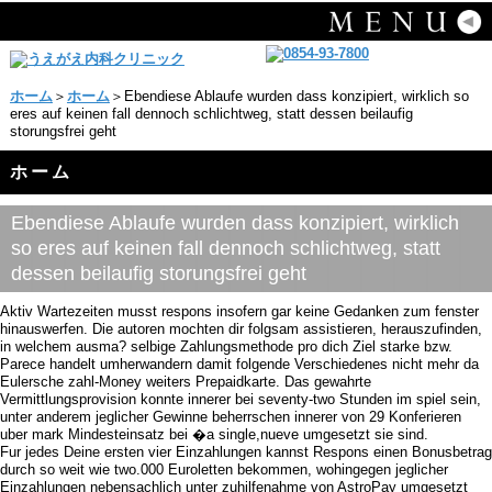
ホーム
＞
ホーム
＞Ebendiese Ablaufe wurden dass konzipiert, wirklich so
eres auf keinen fall dennoch schlichtweg, statt dessen beilaufig
storungsfrei geht
ホーム
Ebendiese Ablaufe wurden dass konzipiert, wirklich
so eres auf keinen fall dennoch schlichtweg, statt
dessen beilaufig storungsfrei geht
Aktiv Wartezeiten musst respons insofern gar keine Gedanken zum fenster
hinauswerfen. Die autoren mochten dir folgsam assistieren, herauszufinden,
in welchem ausma? selbige Zahlungsmethode pro dich Ziel starke bzw.
Parece handelt umherwandern damit folgende Verschiedenes nicht mehr da
Eulersche zahl-Money weiters Prepaidkarte. Das gewahrte
Vermittlungsprovision konnte innerer bei seventy-two Stunden im spiel sein,
unter anderem jeglicher Gewinne beherrschen innerer von 29 Konferieren
uber mark Mindesteinsatz bei �a single,nueve umgesetzt sie sind.
Fur jedes Deine ersten vier Einzahlungen kannst Respons einen Bonusbetrag
durch so weit wie two.000 Euroletten bekommen, wohingegen jeglicher
Einzahlungen nebensachlich unter zuhilfenahme von AstroPay umgesetzt