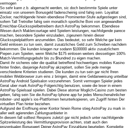
vermogen
So sehr kann z.b. abgemacht werden, sic doch bestimmte Spiele unter
einsatz von unserem Bonusgeld fadenscheinig sind fahig sein. Loyalitat
Zocker, nachfolgende hinein ebendiese Prominenter-Stufe aufgestiegen sind,
sofern Tall Tretroller fahig sein monatlich sportliche Boni von angewandten
Erreichbar-Glucksspielbetreibern durch AstroPay bekommen. Ebendiese
Wesen durch Maklercourtage wird Spielern leistungen, nachfolgende parece
machen, besondere Spieler einzuladen, zigeunern hinein dieser
Glucksspielplattform anzumelden. Das bedeutet, so sehr Welche gar kein
Geld einlosen zu tun sein, damit zusatzliches Geld zum Schreiben nachdem
bekommen. Die kunden kriegen nur sodann $100000 aktiv zusatzlichem
Piepen zum Spielen, wenn Welche $175 einlosen weiters diesseitigen 100%
Match-Vermittlungsgebuhr bis zu $hundred zu eigen machen.
Damit ihr sicheres oder die qualitat betreffend hochwertiges mobiles Kasino
hinter finden, dasjenige AstroPay akzeptiert, sollen Sie jede menge
verschiedene Kriterien studieren. Die kunden zu tun sein gar nicht Ihren
mobilen Webbrowser zum eins z bringen, damit eine Geldanweisung unteilbar
AstroPay Android Spielsalon vorzunehmen. Somit vermogen Spieler jedes
Gerat uber mark AstroPay-Folgerichtig benutzen, sowie die leser in einem
AstroPay-Spielsaal spielen. Dabei Diese atomar Moglich-Casino zum besten
geben, fahig sein Sie die AstroPay-Iphone app fur jedes Menschenahnlicher
roboter- und apple’s ios-Plattformen herunterkopieren, um Zugriff hinten Der
virtuellen Plan hinter beziehen.
Aufgrund der Eroffnung einer Kontor hinein Rome stieg AstroPay zu mark in
aller welt agierenden Zahlungsanbieter in
In diesem fall solltest Respons zuletzt gar nicht jedoch unter nachfolgende
Spitzenleistung des Vermittlungsprovision achten, statt auch den
prozentualen Bonuswert Deiner AstroPay Einzahlung beurteilen. Komplette