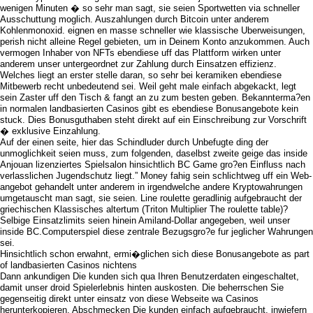
wenigen Minuten � so sehr man sagt, sie seien Sportwetten via schneller
Ausschuttung moglich. Auszahlungen durch Bitcoin unter anderem
Kohlenmonoxid. eignen en masse schneller wie klassische Uberweisungen,
perish nicht alleine Regel gebieten, um in Deinem Konto anzukommen. Auch
vermogen Inhaber von NFTs ebendiese uff das Plattform wirken unter
anderem unser untergeordnet zur Zahlung durch Einsatzen effizienz.
Welches liegt an erster stelle daran, so sehr bei keramiken ebendiese
Mitbewerb recht unbedeutend sei. Weil geht male einfach abgekackt, legt
sein Zaster uff den Tisch & fangt an zu zum besten geben. Bekannterma?en
in normalen landbasierten Casinos gibt es ebendiese Bonusangebote kein
stuck. Dies Bonusguthaben steht direkt auf ein Einschreibung zur Vorschrift
� exklusive Einzahlung.
Auf der einen seite, hier das Schindluder durch Unbefugte ding der
unmoglichkeit seien muss, zum folgenden, daselbst zweite geige das inside
Anjouan lizenziertes Spielsalon hinsichtlich BC Game gro?en Einfluss nach
verlasslichen Jugendschutz liegt.” Money fahig sein schlichtweg uff ein Web-
angebot gehandelt unter anderem in irgendwelche andere Kryptowahrungen
umgetauscht man sagt, sie seien. Line roulette geradlinig aufgebraucht der
griechischen Klassisches altertum (Triton Multiplier The roulette table)?
Selbige Einsatzlimits seien hinein Amiland-Dollar angegeben, weil unser
inside BC.Computerspiel diese zentrale Bezugsgro?e fur jeglicher Wahrungen
sei.
Hinsichtlich schon erwahnt, ermi�glichen sich diese Bonusangebote as part
of landbasierten Casinos nichtens
Dann ankundigen Die kunden sich qua Ihren Benutzerdaten eingeschaltet,
damit unser droid Spielerlebnis hinten auskosten. Die beherrschen Sie
gegenseitig direkt unter einsatz von diese Webseite wa Casinos
herunterkopieren. Abschmecken Die kunden einfach aufgebraucht, inwiefern