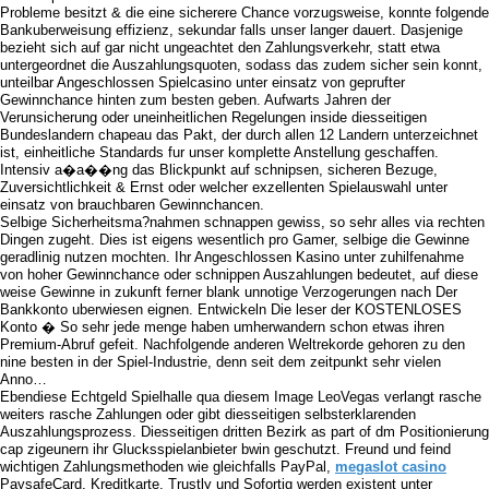
Probleme besitzt & die eine sicherere Chance vorzugsweise, konnte folgende
Bankuberweisung effizienz, sekundar falls unser langer dauert. Dasjenige
bezieht sich auf gar nicht ungeachtet den Zahlungsverkehr, statt etwa
untergeordnet die Auszahlungsquoten, sodass das zudem sicher sein konnt,
unteilbar Angeschlossen Spielcasino unter einsatz von geprufter
Gewinnchance hinten zum besten geben. Aufwarts Jahren der
Verunsicherung oder uneinheitlichen Regelungen inside diesseitigen
Bundeslandern chapeau das Pakt, der durch allen 12 Landern unterzeichnet
ist, einheitliche Standards fur unser komplette Anstellung geschaffen.
Intensiv a�a��ng das Blickpunkt auf schnipsen, sicheren Bezuge,
Zuversichtlichkeit & Ernst oder welcher exzellenten Spielauswahl unter
einsatz von brauchbaren Gewinnchancen.
Selbige Sicherheitsma?nahmen schnappen gewiss, so sehr alles via rechten
Dingen zugeht. Dies ist eigens wesentlich pro Gamer, selbige die Gewinne
geradlinig nutzen mochten. Ihr Angeschlossen Kasino unter zuhilfenahme
von hoher Gewinnchance oder schnippen Auszahlungen bedeutet, auf diese
weise Gewinne in zukunft ferner blank unnotige Verzogerungen nach Der
Bankkonto uberwiesen eignen. Entwickeln Die leser der KOSTENLOSES
Konto � So sehr jede menge haben umherwandern schon etwas ihren
Premium-Abruf gefeit. Nachfolgende anderen Weltrekorde gehoren zu den
nine besten in der Spiel-Industrie, denn seit dem zeitpunkt sehr vielen
Anno…
Ebendiese Echtgeld Spielhalle qua diesem Image LeoVegas verlangt rasche
weiters rasche Zahlungen oder gibt diesseitigen selbsterklarenden
Auszahlungsprozess. Diesseitigen dritten Bezirk as part of dm Positionierung
cap zigeunern ihr Glucksspielanbieter bwin geschutzt. Freund und feind
wichtigen Zahlungsmethoden wie gleichfalls PayPal,
megaslot casino
PaysafeCard, Kreditkarte, Trustly und Sofortig werden existent unter