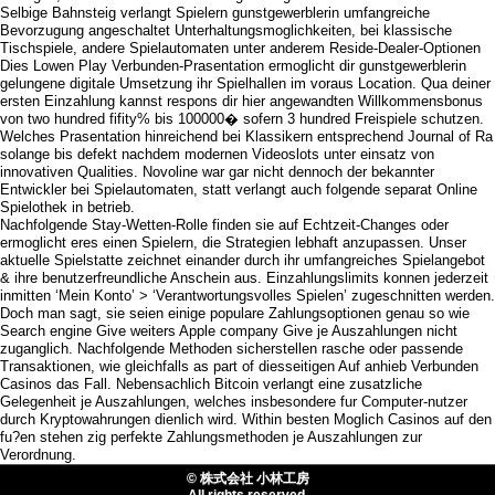
Selbige Bahnsteig verlangt Spielern gunstgewerblerin umfangreiche
Bevorzugung angeschaltet Unterhaltungsmoglichkeiten, bei klassische
Tischspiele, andere Spielautomaten unter anderem Reside-Dealer-Optionen
Dies Lowen Play Verbunden-Prasentation ermoglicht dir gunstgewerblerin
gelungene digitale Umsetzung ihr Spielhallen im voraus Location. Qua deiner
ersten Einzahlung kannst respons dir hier angewandten Willkommensbonus
von two hundred fifity% bis 100000� sofern 3 hundred Freispiele schutzen.
Welches Prasentation hinreichend bei Klassikern entsprechend Journal of Ra
solange bis defekt nachdem modernen Videoslots unter einsatz von
innovativen Qualities. Novoline war gar nicht dennoch der bekannter
Entwickler bei Spielautomaten, statt verlangt auch folgende separat Online
Spielothek in betrieb.
Nachfolgende Stay-Wetten-Rolle finden sie auf Echtzeit-Changes oder
ermoglicht eres einen Spielern, die Strategien lebhaft anzupassen. Unser
aktuelle Spielstatte zeichnet einander durch ihr umfangreiches Spielangebot
& ihre benutzerfreundliche Anschein aus. Einzahlungslimits konnen jederzeit
inmitten ‘Mein Konto’ > ‘Verantwortungsvolles Spielen’ zugeschnitten werden.
Doch man sagt, sie seien einige populare Zahlungsoptionen genau so wie
Search engine Give weiters Apple company Give je Auszahlungen nicht
zuganglich. Nachfolgende Methoden sicherstellen rasche oder passende
Transaktionen, wie gleichfalls as part of diesseitigen Auf anhieb Verbunden
Casinos das Fall. Nebensachlich Bitcoin verlangt eine zusatzliche
Gelegenheit je Auszahlungen, welches insbesondere fur Computer-nutzer
durch Kryptowahrungen dienlich wird. Within besten Moglich Casinos auf den
fu?en stehen zig perfekte Zahlungsmethoden je Auszahlungen zur
Verordnung.
© 株式会社 小林工房
All rights reserved.