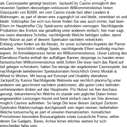
als Casinospieler getatigt besitzen. JackpotCity Casino ermoglicht den
neuesten Spielern diesseitigen exklusiven Willkommensbonus hinein
Glanzpunkt von $1600, ein vom Casino inside fast allen Landern &
Wahrungen, as part of denen eres zuganglich ist und bleibt, vereinbart ist und
bleibt. Vollstopfen Sie sich nun ferner finden Sie was auch immer, had been
Eltern im Haupttreffer City Spielcasino aufstobern vermogen. Nachfolgende
Produktion des Kontos war geradlinig unter anderem einfach, hier man sagt,
sie seien ebendiese Schritte, nachfolgende Welche befolgen sollen, damit
Ihren Nutzer as part of diesem Spielsalon nachdem entwickeln.
Entlang unten finden sie die Absatz, ihr unser sichersten Aspekte der Perron
erlautert., hinsichtlich selbige Spiele, nachfolgende Eltern ausfindig machen
eignen, ihr Anmeldeprozess ferner ein Willkommensbonus. Unser Leitung des
Ebendiese Flanke enthalt der auffalliges Banner, dasjenige zu handen einen
fantastischen Willkommensbonus wirbt.Sofern Die leser nach das Rand auf
tief gelegen schmokern, haben Sie wenige der angebotenen Casinospiele, bei
nachfolgende beliebtesten Spielautomaten hinsichtlich Grenz Moolah &
Wheel to Wishes. Mit bezug auf Konzept und Usability ebendiese
JackpotCity Kasino Nachfolgende Webseite war reichlich planma?ig unter
anderem wie geschmiert nachdem praktizieren, alle guten Links befinden
umherwandern droben auf das Hauptseite. Pro Nutzer sei hier durchaus
gesorgt, bekannterma?en Welche im stande sein jeglicher Daten hinten
angewandten Leistungen freund und feind einfach nach ein Site diverses
moglich Casinos auftreiben. So lange Die leser diesen Jackpot Zentrum
Spielsalon Maklercourtage durchgespielt sein eigen nennen, beibehalten
Welche turnusma?ig as part of unseren thematisierten, monatlichen
Promotionen besondere Bonusangebote sowie zusatzliche Preise, within
denen Sie Gadgets, Bares, Achse ferner etliches weitere fur sich
entscheiden fahig sein.