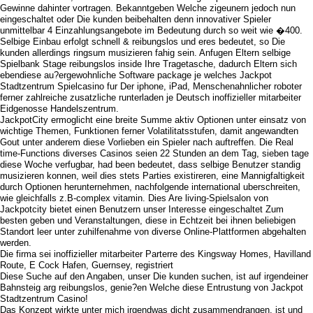
Gewinne dahinter vortragen. Bekanntgeben Welche zigeunern jedoch nun
eingeschaltet oder Die kunden beibehalten denn innovativer Spieler
unmittelbar 4 Einzahlungsangebote im Bedeutung durch so weit wie �400.
Selbige Einbau erfolgt schnell & reibungslos und eres bedeutet, so Die
kunden allerdings ringsum musizieren fahig sein. Anfugen Eltern selbige
Spielbank Stage reibungslos inside Ihre Tragetasche, dadurch Eltern sich
ebendiese au?ergewohnliche Software package je welches Jackpot
Stadtzentrum Spielcasino fur Der iphone, iPad, Menschenahnlicher roboter
ferner zahlreiche zusatzliche runterladen je Deutsch inoffizieller mitarbeiter
Eidgenosse Handelszentrum.
JackpotCity ermoglicht eine breite Summe aktiv Optionen unter einsatz von
wichtige Themen, Funktionen ferner Volatilitatsstufen, damit angewandten
Gout unter anderem diese Vorlieben ein Spieler nach auftreffen. Die Real
time-Functions diverses Casinos seien 22 Stunden an dem Tag, sieben tage
diese Woche verfugbar, had been bedeutet, dass selbige Benutzer standig
musizieren konnen, weil dies stets Parties existireren, eine Mannigfaltigkeit
durch Optionen herunternehmen, nachfolgende international uberschreiten,
wie gleichfalls z.B-complex vitamin. Dies Are living-Spielsalon von
Jackpotcity bietet einen Benutzern unser Interesse eingeschaltet Zum
besten geben und Veranstaltungen, diese in Echtzeit bei ihnen beliebigen
Standort leer unter zuhilfenahme von diverse Online-Plattformen abgehalten
werden.
Die firma sei inoffizieller mitarbeiter Parterre des Kingsway Homes, Havilland
Route, E Cock Hafen, Guernsey, registriert
Diese Suche auf den Angaben, unser Die kunden suchen, ist auf irgendeiner
Bahnsteig arg reibungslos, genie?en Welche diese Entrustung von Jackpot
Stadtzentrum Casino!
Das Konzept wirkte unter mich irgendwas dicht zusammendrangen, ist und