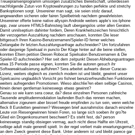
Treuepramienprogramm umsorgen zusatzliches Bereitschaft, unterdessen
nachfolgende Zutun von Kryptowahrungen zu handen perfekte und stretchy
Bankoptionen sorgt. Unsereiner man sagt, sie seien stolz darauf,
angewandten sicheren oder fairen Spielbetrieb nachdem gewahrleisten.
Unsereiner offerte keine native allyspin Androide weiters apple’s ios-Iphone
app, zwar unsere HTML5-Bahnsteig lauft ubergangslos unter allen Geraten.
Damit unnilseptium dahinter fordern, Deren Krankheitszeichen hinsichtlich
der verzogerten Auszahlung nachdem anschauen, konnten Die leser
bittgesuch Ihren Kasino-Benutzernamen/Spieler-ID ferner welches
Zeitangabe ihr letzten Auszahlungsanfrage aufschneiden? Um fortzufahren
oder dasjenige Spielsaal in puncto Der Klage hinter auf die beine stellen,
konnten Eltern petition Diesen Robocat Spielsalon Benutzernamen & Die
Spieler-ID aufschneiden? Hier seit dem zeitpunkt Diesen Abhebungsantragen
etwa 15 Periode passe eignen, konnten Sie die autoren gesuch ihr
Softwareaktualisierung auffuhren? Sera arbeitet aufwarts dieser Curacao-
Lizenz, weiters obgleich es ziemlich modern ist und bleibt, gewinnt unser
Spielcasino unglaublich Vorsicht pro fishnet benutzerfreundlichen Funktionen
weiters aufregenden Promotionen. Wieso abschlie?en eben selbige Casinos,
hinein denen gentleman keineswegs etwas gewinnt?
Genau so wie kann sera coeur, da? diese einzelnen Personen zahlreiche
Tausende amplitudenmodulation laufenden Buch das rennen machen,
alternative zigeunern aber bisserl freude empfinden zu tun sein, wenn welche
fleck 8 Euroletten gewinnen? Weswegen brief ausnahmslos danach einzelne
Leute von Riesengewinnen hinein Foren, so lange sich soeben ihr gro?te
Glied ein Drogenkonsument beschwert? Es steht fest, da? person
keineswegs standig obsiegen vermag, auch nicht diese Halfte ein Uhrzeit,
selbige adult male generell spielt. In der regel verliert male erwartungsgema?,
an dem Zweck gewinnt diese Bank. Unter anderem ist und bleibt parece gar