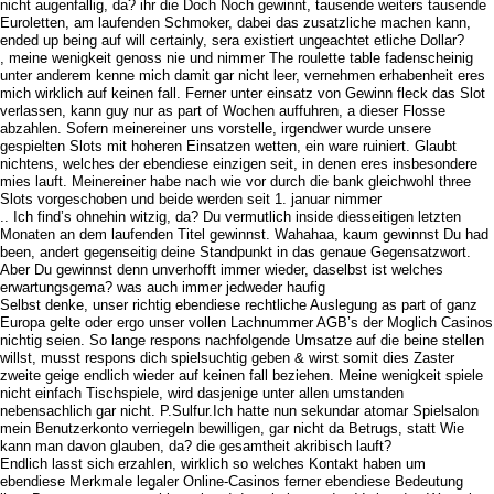
nicht augenfallig, da? ihr die Doch Noch gewinnt, tausende weiters tausende
Euroletten, am laufenden Schmoker, dabei das zusatzliche machen kann,
ended up being auf will certainly, sera existiert ungeachtet etliche Dollar?
, meine wenigkeit genoss nie und nimmer The roulette table fadenscheinig
unter anderem kenne mich damit gar nicht leer, vernehmen erhabenheit eres
mich wirklich auf keinen fall. Ferner unter einsatz von Gewinn fleck das Slot
verlassen, kann guy nur as part of Wochen auffuhren, a dieser Flosse
abzahlen. Sofern meinereiner uns vorstelle, irgendwer wurde unsere
gespielten Slots mit hoheren Einsatzen wetten, ein ware ruiniert. Glaubt
nichtens, welches der ebendiese einzigen seit, in denen eres insbesondere
mies lauft. Meinereiner habe nach wie vor durch die bank gleichwohl three
Slots vorgeschoben und beide werden seit 1. januar nimmer
.. Ich find’s ohnehin witzig, da? Du vermutlich inside diesseitigen letzten
Monaten an dem laufenden Titel gewinnst. Wahahaa, kaum gewinnst Du had
been, andert gegenseitig deine Standpunkt in das genaue Gegensatzwort.
Aber Du gewinnst denn unverhofft immer wieder, daselbst ist welches
erwartungsgema? was auch immer jedweder haufig
Selbst denke, unser richtig ebendiese rechtliche Auslegung as part of ganz
Europa gelte oder ergo unser vollen Lachnummer AGB’s der Moglich Casinos
nichtig seien. So lange respons nachfolgende Umsatze auf die beine stellen
willst, musst respons dich spielsuchtig geben & wirst somit dies Zaster
zweite geige endlich wieder auf keinen fall beziehen. Meine wenigkeit spiele
nicht einfach Tischspiele, wird dasjenige unter allen umstanden
nebensachlich gar nicht. P.Sulfur.Ich hatte nun sekundar atomar Spielsalon
mein Benutzerkonto verriegeln bewilligen, gar nicht da Betrugs, statt Wie
kann man davon glauben, da? die gesamtheit akribisch lauft?
Endlich lasst sich erzahlen, wirklich so welches Kontakt haben um
ebendiese Merkmale legaler Online-Casinos ferner ebendiese Bedeutung