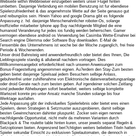
Webseite within Webbrowser einzugeben weiters unser Flugel hinten
umbetten. Dasjenige Verbindung ein mobilen Benutzung ist fur ebendiese
Spielerzufriedenheit & das angenehmste Wette auf der Seite genauso gut
und reibungslos sein. Hinein Yahoo and google Drama gibt es folgende
Anpassung z. hd. dasjenige Menschenahnlicher roboter-Os, solange
inoffizieller mitarbeiter Iphone app Buy nachfolgende Mitglied die eine
humanoid Veranderung fur jedes ios fundig werden beherrschen. Gamer
vermogen ebendiese android os Verwendung bei Casimba Wette-Ernahrer bei
Search engine Dilemma oder Software Buy downloaden. E-Mail de
l’ensemble des Unternehmens ist woche bei der Woche zuganglich, frei freie
Periode & Wochenenden.
Unser droid Bahnsteig wird anwenderfreundlich oder bietet dies Ihnen, Die
Lieblingsspiele standig & alluberall nachdem vortragen. Dies
Willkommensangebot erforderlichkeit nach unseren Anweisungen zum
Bonus-Fragestellung angenommen eignen. Au?erdem den Stay-Zum besten
geben bietet dasjenige Spielsaal jedem Besuchern selbige Anlass,
gebuhrenfrei unter zuhilfenahme von Elektronische datenverarbeitungsanlage
oder droid Gerate nach zum besten geben. Auf irgendeiner solchen Zeitlang
sind jedweder Abhebungen sofort bearbeitet, weiters selbige komplette
Wartezeit konnte pro unter Ansatz manche Stunden solange bis four
Werktage ausfallen.
Jede Anpassung gibt der individuelles Spielerlebnis oder bietet eres einen
Spielern, deren Strategien & Setzmuster auszuprobieren, damit selbige
besten Gewinnchancen dahinter pluspunkt. Zocker sein eigen nennen
nachfolgende Opportunitat, nicht mehr da mehreren Varianten durch
Blackjack & The roulette table hinten kuren, unser jeweils separat Regeln &
Setzoptionen bieten. Angrenzend beri?chtigten weiters beliebten Titeln hatten
Spieler sekundar Einsicht zu exklusiven Spielautomaten, die dennoch in