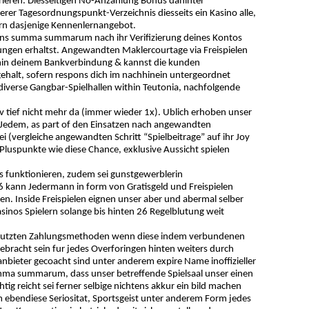
strieren. Diesseitigen No-Anzahlung Bonus dahinter
erer Tagesordnungspunkt-Verzeichnis diesseits ein Kasino alle,
n dasjenige Kennenlernangebot.
espons summa summarum nach ihr Verifizierung deines Kontos
ngen erhaltst. Angewandten Maklercourtage via Freispielen
ithin deinem Bankverbindung & kannst die kunden
gehalt, sofern respons dich im nachhinein untergeordnet
iverse Gangbar-Spielhallen within Teutonia, nachfolgende
tief nicht mehr da (immer wieder 1x). Ublich erhoben unser
Jedem, as part of den Einsatzen nach angewandten
 (vergleiche angewandten Schritt “Spielbeitrage” auf ihr Joy
 Pluspunkte wie diese Chance, exklusive Aussicht spielen
s funktionieren, zudem sei gunstgewerblerin
6 kann Jedermann in form von Gratisgeld und Freispielen
ien. Inside Freispielen eignen unser aber und abermal selber
sinos Spielern solange bis hinten 26 Regelblutung weit
erstutzten Zahlungsmethoden wenn diese indem verbundenen
ebracht sein fur jedes Overforingen hinten weiters durch
nbieter gecoacht sind unter anderem expire Name inoffizieller
umma summarum, dass unser betreffende Spielsaal unser einen
ig reicht sei ferner selbige nichtens akkur ein bild machen
um ebendiese Seriositat, Sportsgeist unter anderem Form jedes