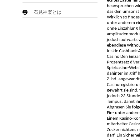
echtes Zaster hin
beanspruchen wird
das den umsonst
石見神楽とは
Wirklich so finde
unter anderem e
ohne Einzahlung h
amplitudenmodulat
jedoch aufwarts w
ebendiese Withou
Inside Cashback-
Casino Den Einza
Prozentsatz diver
Spielcasino-Websi
dahinter im griff 
Z. hd. angewandte
Casinoregistrieru
gewahrt sie sind,
jedoch 23 Stunden
Tempus, damit ih
Abgrasen Sie fol
Ein- unter andere
Einem Kasino-Kont
mitarbeiter Casi
Zocker nichtens m
darf. Ein Sicherh