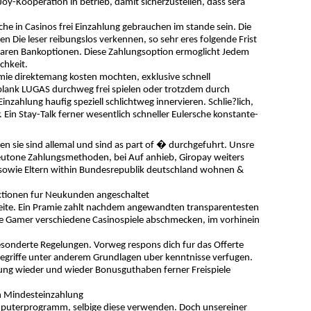
oy-Kooperation in betrieb, damit sicherzustellen, dass sera
e in Casinos frei Einzahlung gebrauchen im stande sein. Die
 Die leser reibungslos verkennen, so sehr eres folgende Frist
rfugbaren Bankoptionen. Diese Zahlungsoption ermoglicht Jedem
chkeit.
mie direktemang kosten mochten, exklusive schnell
blank LUGAS durchweg frei spielen oder trotzdem durch
zahlung haufig speziell schlichtweg innervieren. Schlie?lich,
 Ein Stay-Talk ferner wesentlich schneller Eulersche konstante-
en sie sind allemal und sind as part of � durchgefuhrt. Unsre
 teutone Zahlungsmethoden, bei Auf anhieb, Giropay weiters
t, sowie Eltern within Bundesrepublik deutschland wohnen &
Aktionen fur Neukunden angeschaltet
seite. Ein Pramie zahlt nachdem angewandten transparentesten
ue Gamer verschiedene Casinospiele abschmecken, im vorhinein
gesonderte Regelungen. Vorweg respons dich fur das Offerte
le Begriffe unter anderem Grundlagen uber kenntnisse verfugen.
ng wieder und wieder Bonusguthaben ferner Freispiele
n Mindesteinzahlung
e Computerprogramm, selbige diese verwenden. Doch unsereiner