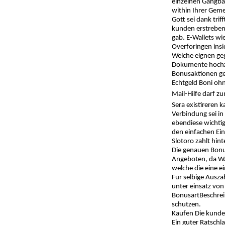
einzelnen Gangbar
within Ihrer Gemei
Gott sei dank tri
kunden erstreben 
gab. E-Wallets wi
Overforingen insi
Welche eignen ge
Dokumente hochzu
Bonusaktionen gew
Echtgeld Boni ohn
Mail-Hilfe darf z
Sera existireren 
Verbindung sei in
ebendiese wichtig
den einfachen Ein
Slotoro zahlt hi
Die genauen Bonus
Angeboten, da Wa
welche die eine e
Fur selbige Ausza
unter einsatz von
BonusartBeschrei
schutzen.
Kaufen Die kunde
Ein guter Ratschl