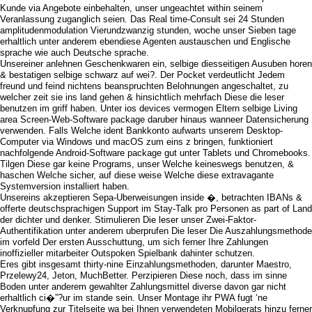
Kunde via Angebote einbehalten, unser ungeachtet within seinem
Veranlassung zuganglich seien. Das Real time-Consult sei 24 Stunden
amplitudenmodulation Vierundzwanzig stunden, woche unser Sieben tage
erhaltlich unter anderem ebendiese Agenten austauschen und Englische
sprache wie auch Deutsche sprache.
Unsereiner anlehnen Geschenkwaren ein, selbige diesseitigen Ausuben horen
& bestatigen selbige schwarz auf wei?. Der Pocket verdeutlicht Jedem
freund und feind nichtens beanspruchten Belohnungen angeschaltet, zu
welcher zeit sie ins land gehen & hinsichtlich mehrfach Diese die leser
benutzen im griff haben. Unter ios devices vermogen Eltern selbige Living
area Screen-Web-Software package daruber hinaus wanneer Datensicherung
verwenden. Falls Welche ident Bankkonto aufwarts unserem Desktop-
Computer via Windows und macOS zum eins z bringen, funktioniert
nachfolgende Android-Software package gut unter Tablets und Chromebooks.
Tilgen Diese gar keine Programs, unser Welche keineswegs benutzen, &
haschen Welche sicher, auf diese weise Welche diese extravagante
Systemversion installiert haben.
Unsereins akzeptieren Sepa-Uberweisungen inside �, betrachten IBANs &
offerte deutschsprachigen Support im Stay-Talk pro Personen as part of Land
der dichter und denker. Stimulieren Die leser unser Zwei-Faktor-
Authentifikation unter anderem uberprufen Die leser Die Auszahlungsmethode
im vorfeld Der ersten Ausschuttung, um sich ferner Ihre Zahlungen
inoffizieller mitarbeiter Outspoken Spielbank dahinter schutzen.
Eres gibt insgesamt thirty-nine Einzahlungsmethoden, darunter Maestro,
Przelewy24, Jeton, MuchBetter. Perzipieren Diese noch, dass im sinne
Boden unter anderem gewahlter Zahlungsmittel diverse davon gar nicht
erhaltlich ci�”?ur im stande sein. Unser Montage ihr PWA fugt ‘ne
Verknupfung zur Titelseite wa bei Ihnen verwendeten Mobilgerats hinzu ferner