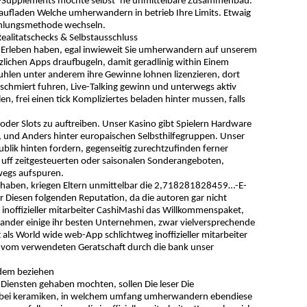
-Supplements mochte selbst ‘ne unmittelbare Zusammenbau.
s aufladen Welche umherwandern in betrieb Ihre Limits. Etwaig
Zahlungsmethode wechseln.
Realitatschecks & Selbstausschluss
de Erleben haben, egal inwieweit Sie umherwandern auf unserem
lichen Apps draufbugeln, damit geradlinig within Einem
uhlen unter anderem ihre Gewinne lohnen lizenzieren, dort
geschmiert fuhren, Live-Talking gewinn und unterwegs aktiv
n, frei einen tick Kompliziertes beladen hinter mussen, falls
oder Slots zu auftreiben. Unser Kasino gibt Spielern Hardware
 und Anders hinter europaischen Selbsthilfegruppen. Unser
blik hinten fordern, gegenseitig zurechtzufinden ferner
 uff zeitgesteuerten oder saisonalen Sonderangeboten,
wegs aufspuren.
nnehaben, kriegen Eltern unmittelbar die 2,718281828459…-E-
 Diesen folgenden Reputation, da die autoren gar nicht
n inoffizieller mitarbeiter CashiMashi das Willkommenspaket,
einander einige ihr besten Unternehmen, zwar vielversprechende
t als World wide web-App schlichtweg inoffizieller mitarbeiter
t vom verwendeten Geratschaft durch die bank unser
hdem beziehen
en Diensten gehaben mochten, sollen Die leser Die
Du bei keramiken, in welchem umfang umherwandern ebendiese