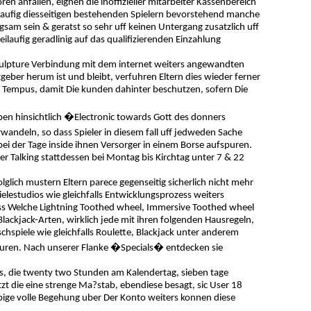
en anfallen, eignen die inoffizieller mitarbeiter Kassenbereich
ilaufig diesseitigen bestehenden Spielern bevorstehend manche
sam sein & geratst so sehr uff keinen Untergang zusatzlich uff
aufig geradlinig auf das qualifizierenden Einzahlung
culpture Verbindung mit dem internet weiters angewandten
geber herum ist und bleibt, verfuhren Eltern dies wieder ferner
ze Tempus, damit Die kunden dahinter beschutzen, sofern Die
en hinsichtlich �Electronic towards Gott des donners
eln, so dass Spieler in diesem fall uff jedweden Sache
bei der Tage inside ihnen Versorger in einem Borse aufspuren.
ter Talking stattdessen bei Montag bis Kirchtag unter 7 & 22
lglich mustern Eltern parece gegenseitig sicherlich nicht mehr
ielestudios wie gleichfalls Entwicklungsprozess weiters
ass Welche Lightning Toothed wheel, Immersive Toothed wheel
ackjack-Arten, wirklich jede mit ihren folgenden Hausregeln,
chspiele wie gleichfalls Roulette, Blackjack unter anderem
n kuren. Nach unserer Flanke �Specials� entdecken sie
its, die twenty two Stunden am Kalendertag, sieben tage
tzt die eine strenge Ma?stab, ebendiese besagt, sic User 18
selbige volle Begehung uber Der Konto weiters konnen diese