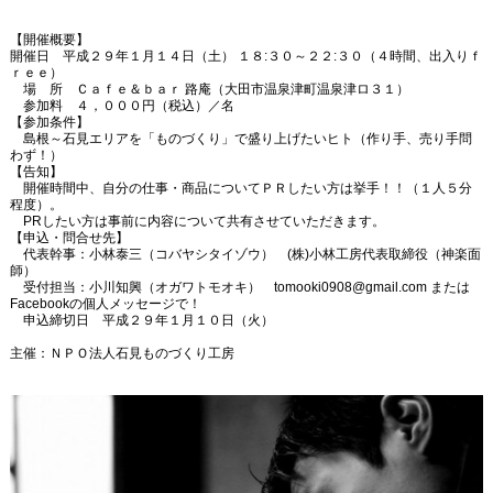
【開催概要】
開催日 平成２９年１月１４日（土） １８:３０～２２:３０（４時間、出入りｆ
ｒｅｅ）
場 所 Ｃａｆｅ＆ｂａｒ 路庵（大田市温泉津町温泉津ロ３１）
参加料 ４，０００円（税込）／名
【参加条件】
島根～石見エリアを「ものづくり」で盛り上げたいヒト（作り手、売り手問
わず！）
【告知】
開催時間中、自分の仕事・商品についてＰＲしたい方は挙手！！（１人５分
程度）。
PRしたい方は事前に内容について共有させていただきます。
【申込・問合せ先】
代表幹事：小林泰三（コバヤシタイゾウ） (株)小林工房代表取締役（神楽面
師）
受付担当：小川知興（オガワトモオキ） tomooki0908@gmail.com または
Facebookの個人メッセージで！
申込締切日 平成２９年１月１０日（火）
主催：ＮＰＯ法人石見ものづくり工房