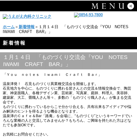
ホーム
＞
新着情報
＞１月１４日 「ものづくり交流会『YOU NOTES
IWAMI CRAFT BAR』」
新着情報
１月１４日 「ものづくり交流会『YOU NOTES
IWAMI CRAFT BAR』」
「Ｙｏｕ ｎｏｔｅｓ Ｉｗａｍｉ Ｃｒａｆｔ Ｂａｒ」
温泉津発！ 石見ものづくり異業種交流会を開催します。
石見地方を中心に、ものづくりに携わる皆さんとの交流＆情報交換会で、陶芸
家、神楽面職人、各種デザイン業、芸術家、写真家、庭師、料理人、美容師、
建築家、大工、畳職人さん等々、多数の「ものづくり職人さん」が集まる交流
会です。
ものづくりに携わっているからこそ分かり合える、共有出来るアイディアや悩
み解決のヒントを得るような機会となります。
温泉津のＣａｆｅ＆Bar「路庵」を会場に、“ものづくり”というキーワードでい
ろんな業種の人と交流してみませんか？もちろん、ご興味を持たれた方はどな
たでも参加OKです。
お気軽にお問合せください。