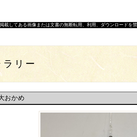
神楽の舞面・飾り面・陶器面の制作、古面復元・修理を行う（株
掲載してある画像または文書の無断転用、利用、ダウンロードを
ャラリー
大おかめ