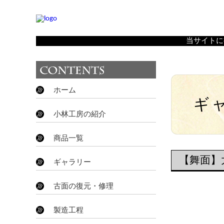
【舞面】大おかめ
｜
島根県大田市温泉津町にある、石見
当サイトに
ホーム
ギ
小林工房の紹介
商品一覧
【舞面】
ギャラリー
古面の復元・修理
製造工程